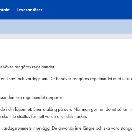
ntakt
Leverantörer
e behöver rengöras regelbundet.
önstren i sov- och vardagsrum. De behöver rengöras regelbundet med t.ex. 
essa don ska regelbundet rengöras.
 flöde i din lägenhet. Snurra aldrig på den. När man gör ren donet så tar 
a inte utsättas för hett vatten eller diskmaskin.
r på vardagsrummets innevägg. De används inte längre och ska vara stängda