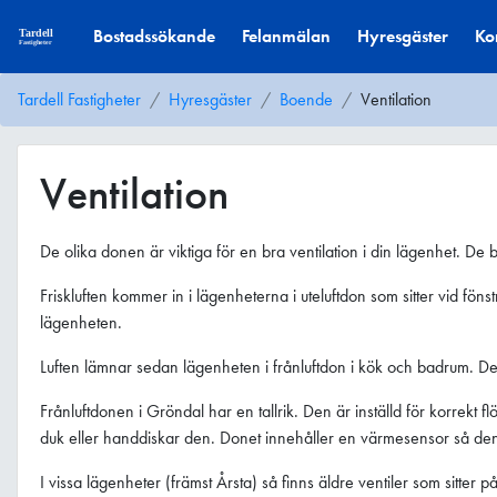
Bostadssökande
Felanmälan
Hyresgäster
Ko
Tardell Fastigheter
Hyresgäster
Boende
Ventilation
Ventilation
De olika donen är viktiga för en bra ventilation i din lägenhet. D
Friskluften kommer in i lägenheterna i uteluftdon som sitter vid f
lägenheten.
Luften lämnar sedan lägenheten i frånluftdon i kök och badrum. D
Frånluftdonen i Gröndal har en tallrik. Den är inställd för korrekt
duk eller handdiskar den. Donet innehåller en värmesensor så den sk
I vissa lägenheter (främst Årsta) så finns äldre ventiler som sitte